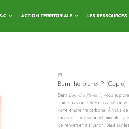
B-C
ACTION TERRITORIALE
LES RESSOURCES
JEU
Burn the planet ? (Copie)
Dans
Burn the Planet ?
, vous explore
Train ou avion ? Régime carné ou vé
votre empreinte carbone. À vous de f
cartes «action» viennent pimenter la 
de renverser la situation. Basé sur l