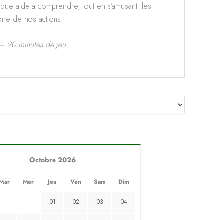
que aide à comprendre, tout en s’amusant, les
one de nos actions.
 – 20 minutes de jeu
)
Octobre 2026
Mar
Mer
Jeu
Ven
Sam
Dim
01
02
03
04