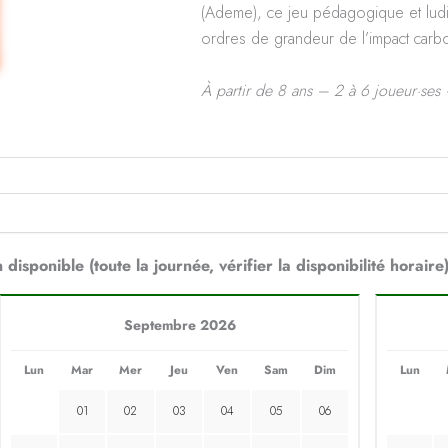
(Ademe), ce jeu pédagogique et ludi
ordres de grandeur de l’impact carb
À partir de 8 ans – 2 à 6 joueur·ses
 disponible (toute la journée, vérifier la disponibilité horaire
Septembre 2026
Lun
Mar
Mer
Jeu
Ven
Sam
Dim
Lun
01
02
03
04
05
06