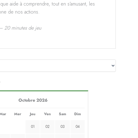
que aide à comprendre, tout en s’amusant, les
one de nos actions.
 – 20 minutes de jeu
)
Octobre 2026
Mar
Mer
Jeu
Ven
Sam
Dim
01
02
03
04