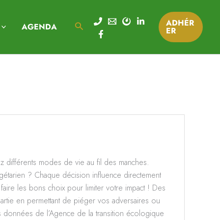
ADHÉR
Rechercher
AGENDA
ER
z différents modes de vie au fil des manches.
gétarien ? Chaque décision influence directement
aire les bons choix pour limiter votre impact ! Des
partie en permettant de piéger vos adversaires ou
es données de l’Agence de la transition écologique