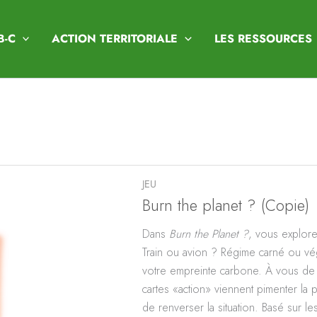
B-C
ACTION TERRITORIALE
LES RESSOURCES
JEU
Burn the planet ? (Copie)
Dans
Burn the Planet ?
, vous explore
Train ou avion ? Régime carné ou vé
votre empreinte carbone. À vous de f
cartes «action» viennent pimenter la 
de renverser la situation. Basé sur l