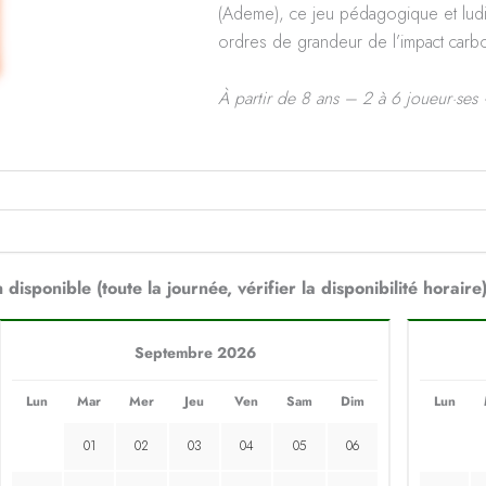
(Ademe), ce jeu pédagogique et ludi
ordres de grandeur de l’impact carb
À partir de 8 ans – 2 à 6 joueur·ses
 disponible (toute la journée, vérifier la disponibilité horaire
Septembre 2026
Lun
Mar
Mer
Jeu
Ven
Sam
Dim
Lun
01
02
03
04
05
06