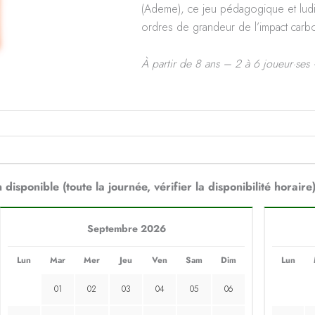
(Ademe), ce jeu pédagogique et ludi
ordres de grandeur de l’impact carb
À partir de 8 ans – 2 à 6 joueur·ses
 disponible (toute la journée, vérifier la disponibilité horaire
Septembre 2026
Lun
Mar
Mer
Jeu
Ven
Sam
Dim
Lun
01
02
03
04
05
06