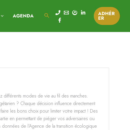
ADHÉR
Rechercher
AGENDA
ER
z différents modes de vie au fil des manches.
gétarien ? Chaque décision influence directement
aire les bons choix pour limiter votre impact ! Des
partie en permettant de piéger vos adversaires ou
es données de l’Agence de la transition écologique