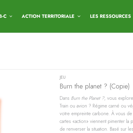
B-C
ACTION TERRITORIALE
LES RESSOURCES
JEU
Burn the planet ? (Copie)
Dans
Burn the Planet ?
, vous explore
Train ou avion ? Régime carné ou vé
votre empreinte carbone. À vous de f
cartes «action» viennent pimenter la 
de renverser la situation. Basé sur l