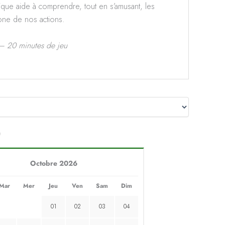
que aide à comprendre, tout en s’amusant, les
one de nos actions.
 – 20 minutes de jeu
)
Octobre 2026
Mar
Mer
Jeu
Ven
Sam
Dim
01
02
03
04