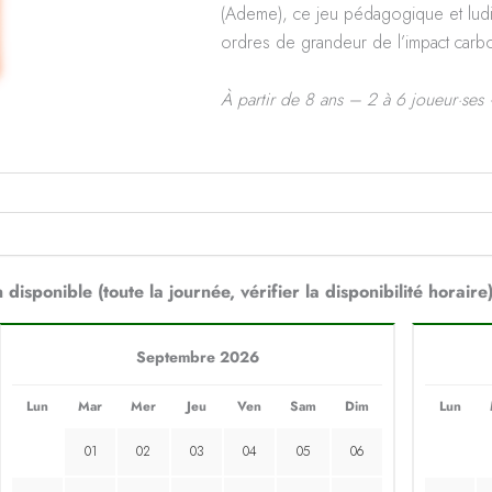
(Ademe), ce jeu pédagogique et ludi
ordres de grandeur de l’impact carb
À partir de 8 ans – 2 à 6 joueur·ses
 disponible (toute la journée, vérifier la disponibilité horaire
Septembre 2026
Lun
Mar
Mer
Jeu
Ven
Sam
Dim
Lun
01
02
03
04
05
06