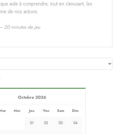
que aide à comprendre, tout en s’amusant, les
one de nos actions.
 – 20 minutes de jeu
)
Octobre 2026
Mar
Mer
Jeu
Ven
Sam
Dim
01
02
03
04