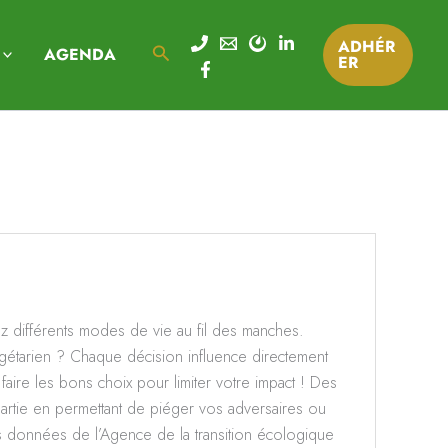
ADHÉR
Rechercher
AGENDA
ER
z différents modes de vie au fil des manches.
gétarien ? Chaque décision influence directement
aire les bons choix pour limiter votre impact ! Des
partie en permettant de piéger vos adversaires ou
es données de l’Agence de la transition écologique