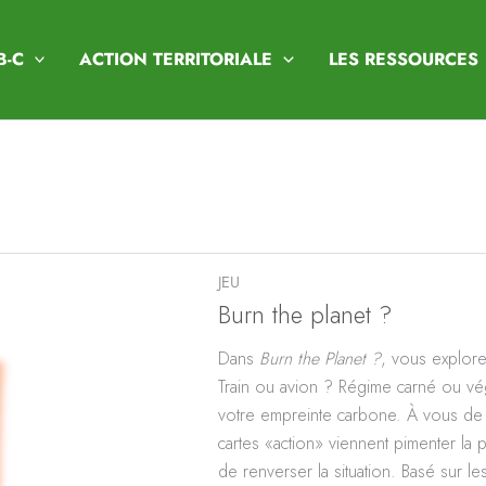
B-C
ACTION TERRITORIALE
LES RESSOURCES
JEU
Burn the planet ?
Dans
Burn the Planet ?
, vous explore
Train ou avion ? Régime carné ou vé
votre empreinte carbone. À vous de f
cartes «action» viennent pimenter la 
de renverser la situation. Basé sur l