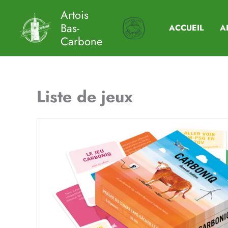
Aller
Artois
au
Bas-
ACCUEIL
A
contenu
Carbone
Liste de jeux