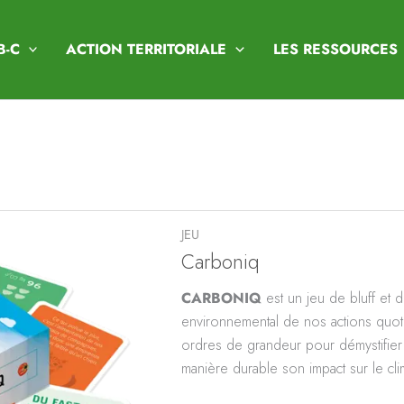
B-C
ACTION TERRITORIALE
LES RESSOURCES
JEU
Carboniq
CARBONIQ
est un jeu de bluff et 
environnemental de nos actions quoti
ordres de grandeur pour démystifier 
manière durable son impact sur le cli