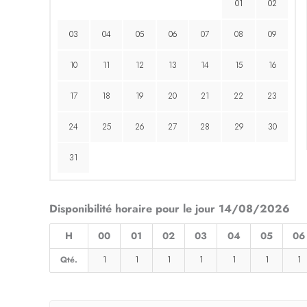
01
02
03
04
05
06
07
08
09
10
11
12
13
14
15
16
17
18
19
20
21
22
23
24
25
26
27
28
29
30
31
Disponibilité horaire pour le jour 14/08/2026
H
00
01
02
03
04
05
06
Qté.
1
1
1
1
1
1
1