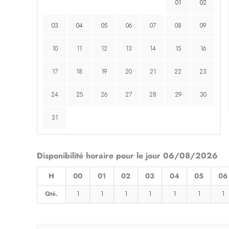
01
02
03
04
05
06
07
08
09
10
11
12
13
14
15
16
17
18
19
20
21
22
23
24
25
26
27
28
29
30
31
Disponibilité horaire pour le jour 06/08/2026
H
00
01
02
03
04
05
06
Qté.
1
1
1
1
1
1
1