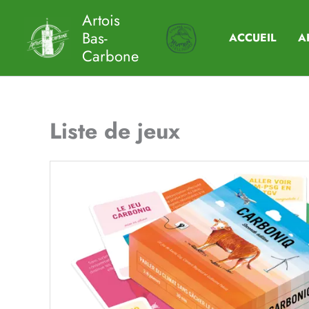
Aller
Artois
au
Bas-
ACCUEIL
A
contenu
Carbone
Liste de jeux