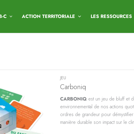
B-C
ACTION TERRITORIALE
LES RESSOURCES
JEU
Carboniq
CARBONIQ
est un jeu de bluff et 
environnemental de nos actions quoti
ordres de grandeur pour démystifier 
manière durable son impact sur le cli