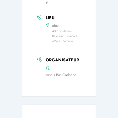
€
LIEU
afev
439 boulevard
Raymond Poincaré,
62400 Béthune
ORGANISATEUR
Artois Bas-Carbone