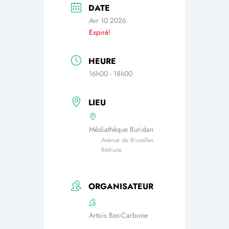
DATE
Avr 10 2026
Expiré!
HEURE
16h00 - 18h00
LIEU
Médiathèque Buridan
Avenue de Bruxelles
Béthune
ORGANISATEUR
Artois Bas-Carbone